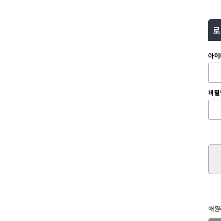
로
아이
비밀
해원