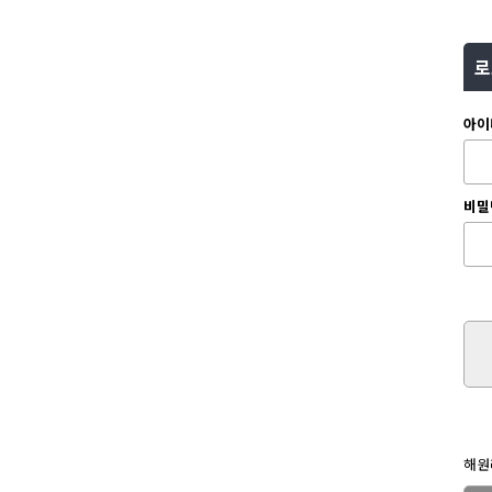
로
아이
비밀
해원